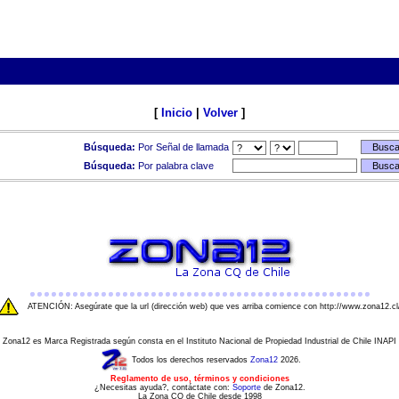
[
Inicio
|
Volver
]
Búsqueda:
Por Señal de llamada
Búsqueda:
Por palabra clave
ATENCIÓN: Asegúrate que la url (dirección web) que ves arriba comience con http://www.zona12.cl
Zona12 es Marca Registrada según consta en el Instituto Nacional de Propiedad Industrial de Chile INAPI
Todos los derechos reservados
Zona12
2026.
Reglamento de uso, términos y condiciones
¿Necesitas ayuda?, contáctate con:
Soporte
de Zona12.
La Zona CQ de Chile desde 1998