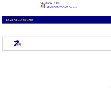
Categoría :
>
HF
KENWOOD TS-590S Sin uso
:: La Zona CQ de Chile