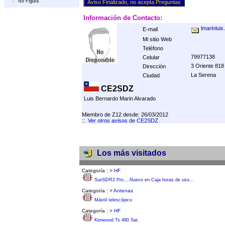
No Figura
Información de Contacto:
lmarinlui
E-mail
Mi sitio Web
Teléfono
79977138
Celular
3 Oriente 818
Dirección
La Serena
Ciudad
CE2SDZ
Luis Bernardo Marin Alvarado
Miembro de Z12 desde: 26/03/2012
::
Ver otros avisos de CE2SDZ
Los más visitados
Categoría :
>
HF
SunSDR2 Pro....Nuevo en Caja horas de uso...
Categoría :
>
Antenas
Mástil telescópico
Categoría :
>
HF
Kenwood Ts 480 Sat.