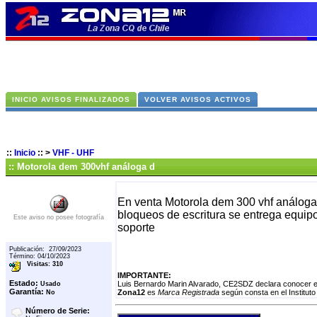
INICIO AVISOS FINALIZADOS
VOLVER AVISOS ACTIVOS
::
Inicio
::
>
VHF - UHF
:: Motorola dem 300vhf análoga d
En venta Motorola dem 300 vhf análoga 
bloqueos de escritura se entrega equipo
Este aviso no posee fotografía
soporte
Publicación: 27/09/2023
Término: 04/10/2023
Visitas: 310
IMPORTANTE:
Estado:
Luis Bernardo Marin Alvarado, CE2SDZ declara conocer el
Usado
Garantía:
Zona12
es
Marca Registrada
según consta en el Instituto
No
Número de Serie: