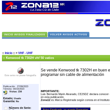
INICIO AVISOS FINALIZADOS
VOLVER AVISOS ACTIVOS
::
Inicio
::
>
VHF - UHF
:: Kenwood tk 7302H vhf 50 vatios
Se vende Kenwood tk 7302H en buen est
programar sin cable de alimentación
Este aviso no posee fotografía
Publicación: 27/09/2023
Término: 04/10/2023
IMPORTANTE:
Visitas: 234
Luis Bernardo Marin Alvarado, CE2SDZ declara conocer e
en esta publicación.
Estado:
Usado
Zona12
es
Marca Registrada
según consta en el Instituto
Garantía:
No
Número de Serie: