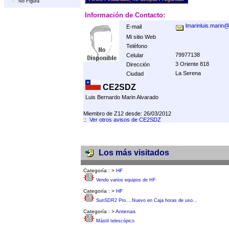
No Figura
Información de Contacto:
lmarinluis.marin
E-mail
Mi sitio Web
Teléfono
79977138
Celular
3 Oriente 818
Dirección
La Serena
Ciudad
CE2SDZ
Luis Bernardo Marin Alvarado
Miembro de Z12 desde: 26/03/2012
::
Ver otros avisos de CE2SDZ
Los más visitados
Categoría :
>
HF
Vendo varios equipos de HF
Categoría :
>
HF
SunSDR2 Pro....Nuevo en Caja horas de uso...
Categoría :
>
Antenas
Mástil telescópico