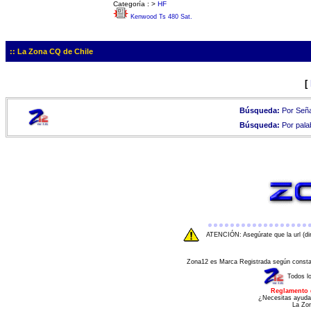
Categoría :
>
HF
Kenwood Ts 480 Sat.
:: La Zona CQ de Chile
[
Búsqueda:
Por Seña
Búsqueda:
Por pala
ATENCIÓN: Asegúrate que la url (di
Zona12 es Marca Registrada según consta e
Todos l
Reglamento 
¿Necesitas ayuda
La Zo