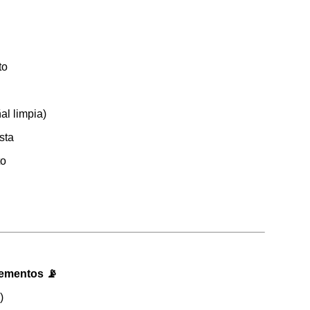
to
al limpia)
sta
to
lementos 📡
)