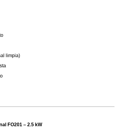
to
al limpia)
sta
to
al FO201 – 2.5 kW