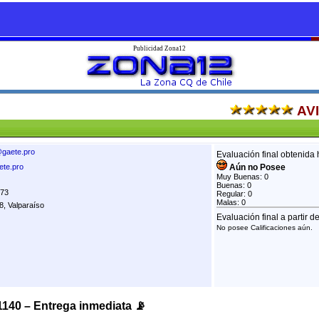
Publicidad Zona12
AV
gaete.pro
Evaluación final obtenida 
ete.pro
Aún no Posee
Muy Buenas: 0
Buenas: 0
773
Regular: 0
Malas: 0
8, Valparaíso
Evaluación final a partir d
No posee Calificaciones aún.
140 – Entrega inmediata 📡