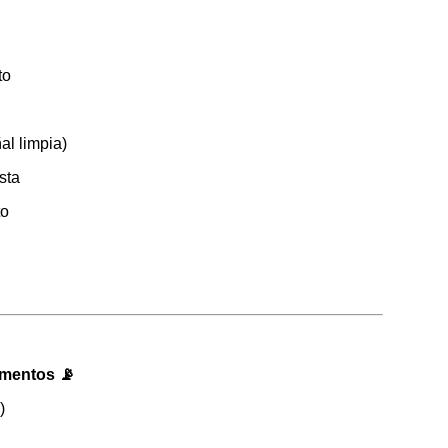
to
al limpia)
sta
to
ementos 📡
)