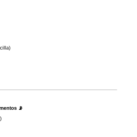
cilla)
ementos 📡
)