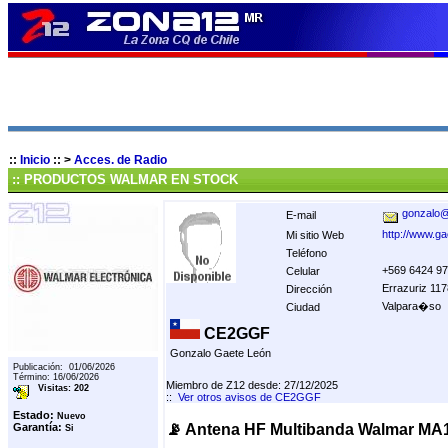
::
Inicio
::
>
Acces. de Radio
:: PRODUCTOS WALMAR EN STOCK
gonzalo@
E-mail
http://www.ga
Mi sitio Web
Teléfono
+569 6424 9
Celular
Errazuriz 117
Dirección
Valpara�so
Ciudad
CE2GGF
Gonzalo Gaete León
Publicación: 01/06/2026
Término: 16/06/2026
Miembro de Z12 desde: 27/12/2025
Visitas: 202
::
Ver otros avisos de CE2GGF
Estado:
Nuevo
Garantía:
📡 Antena HF Multibanda Walmar MA1
Si