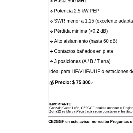
🔹Hasta 500 MHz
🔹Potencia 2.5 kW PEP
🔹SWR menor a 1.15 (excelente adapta
🔹Pérdida mínima (<0.2 dB)
🔹Alto aislamiento (hasta 60 dB)
🔹Contactos bañados en plata
🔹3 posiciones (A / B / Tierra)
Ideal para HF/VHF/UHF o estaciones de
💰 Precio: $ 75.000.-
IMPORTANTE:
Gonzalo Gaete León, CE2GGF declara conocer el Reglamen
Zona12
es
Marca Registrada
según consta en el Instituto
CE2GGF en este aviso, no recibe Preguntas 