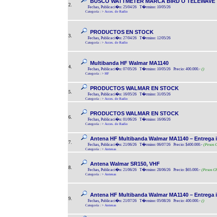
BUSCO WATTMETER MARCA BIRD O TELEWAVE
2.
Fechas, Publicaci�n: 25/04/26 T�rmino: 10/05/26
Categoría :
>
Acces. de Radio
PRODUCTOS EN STOCK
3.
Fechas, Publicaci�n: 27/04/26 T�rmino: 12/05/26
Categoría :
>
Acces. de Radio
Multibanda HF Walmar MA1140
4.
Fechas, Publicaci�n: 07/05/26 T�rmino: 10/05/26 Precio: 400.000.-
()
Categoría :
>
HF
PRODUCTOS WALMAR EN STOCK
5.
Fechas, Publicaci�n: 16/05/26 T�rmino: 31/05/26
Categoría :
>
Acces. de Radio
PRODUCTOS WALMAR EN STOCK
6.
Fechas, Publicaci�n: 01/06/26 T�rmino: 16/06/26
Categoría :
>
Acces. de Radio
Antena HF Multibanda Walmar MA1140 – Entrega inm
7.
Fechas, Publicaci�n: 21/06/26 T�rmino: 06/07/26 Precio: $400.000.-
(Pesos C
Categoría :
>
Antenas
Antena Walmar SR150, VHF
8.
Fechas, Publicaci�n: 21/06/26 T�rmino: 28/06/26 Precio: $65.000.-
(Pesos Ch
Categoría :
>
Antenas
Antena HF Multibanda Walmar MA1140 – Entrega inm
9.
Fechas, Publicaci�n: 21/07/26 T�rmino: 05/08/26 Precio: 400.000.-
()
Categoría :
>
Antenas