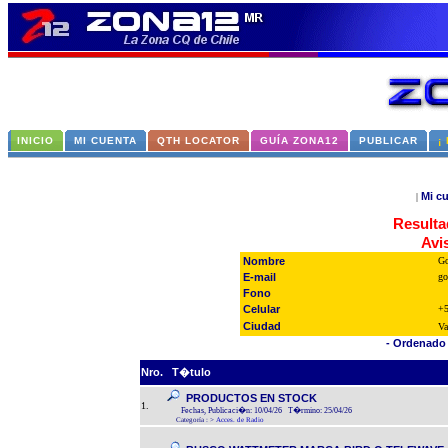
INICIO
MI CUENTA
QTH LOCATOR
GUÍA ZONA12
PUBLICAR
¡
Mi c
|
Resulta
Avi
Nombre
Go
E-mail
go
Fono
Celular
+5
Ciudad
Va
- Ordenado 
Nro.
T�tulo
PRODUCTOS EN STOCK
1.
Fechas, Publicaci�n: 10/04/26 T�rmino: 25/04/26
Categoría :
>
Acces. de Radio