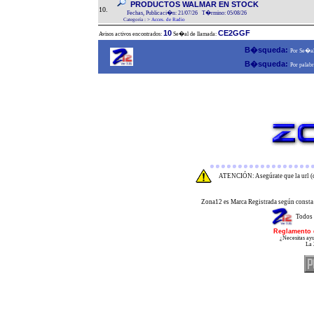
PRODUCTOS WALMAR EN STOCK
10.
Fechas, Publicaci�n: 21/07/26 T�rmino: 05/08/26
Categoría :
>
Acces. de Radio
10
CE2GGF
Avisos activos encontrados:
Se�al de llamada:
B�squeda:
Por Se�al
B�squeda:
Por palabr
ATENCIÓN: Asegúrate que la url (d
Zona12 es Marca Registrada según consta 
Todos 
Reglamento 
¿Necesitas ayu
La 