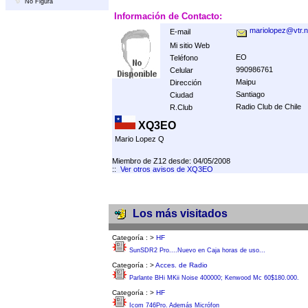
No Figura
Información de Contacto:
mariolopez@vtr.n
E-mail
Mi sitio Web
EO
Teléfono
990986761
Celular
Maipu
Dirección
Santiago
Ciudad
Radio Club de Chile
R.Club
XQ3EO
Mario Lopez Q
Miembro de Z12 desde: 04/05/2008
::
Ver otros avisos de XQ3EO
Los más visitados
Categoría :
>
HF
SunSDR2 Pro....Nuevo en Caja horas de uso...
Categoría :
>
Acces. de Radio
Parlante BHi MKii Noise 400000; Kenwood Mc 60$180.000.
Categoría :
>
HF
Icom 746Pro. Además Micrófon