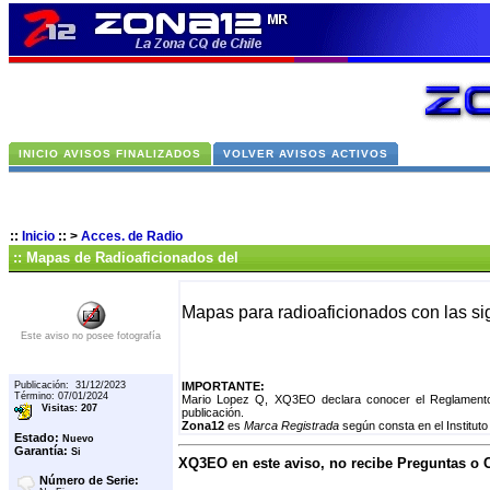
INICIO AVISOS FINALIZADOS
VOLVER AVISOS ACTIVOS
::
Inicio
::
>
Acces. de Radio
:: Mapas de Radioaficionados del
Mapas para radioaficionados con las si
Este aviso no posee fotografía
Publicación: 31/12/2023
IMPORTANTE:
Término: 07/01/2024
Mario Lopez Q, XQ3EO declara conocer el Reglamento 
Visitas: 207
publicación.
Zona12
es
Marca Registrada
según consta en el Instituto
Estado:
Nuevo
Garantía:
Si
XQ3EO en este aviso, no recibe Preguntas o
Número de Serie: