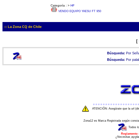
Categoría :
>
HF
VENDO EQUIPO YAESU FT 950
:: La Zona CQ de Chile
[
Búsqueda:
Por Seña
Búsqueda:
Por pala
ATENCIÓN: Asegúrate que la url (di
Zona12 es Marca Registrada según consta e
Todos l
Reglamento 
¿Necesitas ayuda