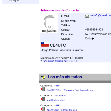
No Figura
Información de Contacto:
ce4ufc@gmail.c
E-mail
Mi sitio Web
Teléfono
+56954844903
Celular
Av. Circunvalacion 0
Dirección
Curic�
Ciudad
CE4UFC
Jorge Patricio Bascunan Guajardo
Miembro de Z12 desde: 17/11/2019
::
Ver otros avisos de CE4UFC
Los más visitados
Categoría :
>
HF
SunSDR2 Pro....Nuevo en Caja horas de uso...
Categoría :
>
Antenas
Mástil telescópico
Categoría :
>
HF
KENWOOD TS-590S Sin uso