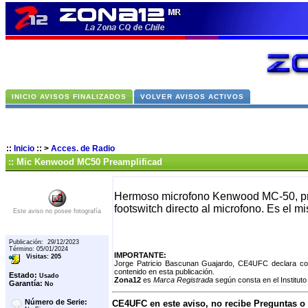
INICIO AVISOS FINALIZADOS
VOLVER AVISOS ACTIVOS
::
Inicio
::
>
Acces. de Radio
:: Mic Kenwood MC50 Preamplificad
Hermoso microfono Kenwood MC-50, prea
footswitch directo al microfono. Es el m
Este aviso no posee fotografía
Publicación: 29/12/2023
Término: 05/01/2024
IMPORTANTE:
Visitas: 205
Jorge Patricio Bascunan Guajardo, CE4UFC declara co
contenido en esta publicación.
Estado:
Usado
Zona12
es
Marca Registrada
según consta en el Instituto
Garantía:
No
Número de Serie:
CE4UFC en este aviso, no recibe Preguntas o