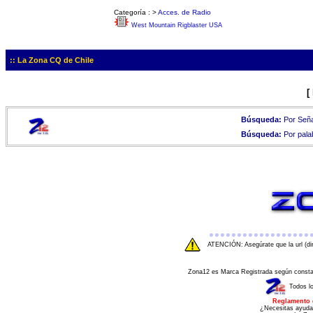
Categoría :
>
Acces. de Radio
West Mountain Rigblaster USA
:: La Zona CQ de Chile
[
Búsqueda:
Por Seña
Búsqueda:
Por pala
ATENCIÓN: Asegúrate que la url (di
Zona12 es Marca Registrada según consta e
Todos l
Reglamento 
¿Necesitas ayuda