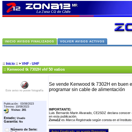
INICIO AVISOS FINALIZADOS
VOLVER AVISOS ACTIVOS
::
Inicio
::
>
VHF - UHF
:: Kenwood tk 7302H vhf 50 vatios
Se vende Kenwood tk 7302H en buen est
programar sin cable de alimentación
Este aviso no posee fotografía
Publicación: 03/08/2023
Término: 10/08/2023
IMPORTANTE:
Visitas: 281
Luis Bernardo Marin Alvarado, CE2SDZ declara conocer e
en esta publicación.
Estado:
Usado
Zona12
es
Marca Registrada
según consta en el Instituto
Garantía:
No
Número de Serie: