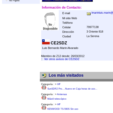
No Figura
Información de Contacto:
lmarinluis.marin
E-mail
Mi sitio Web
Teléfono
79977138
Celular
3 Oriente 818
Dirección
La Serena
Ciudad
CE2SDZ
Luis Bernardo Marin Alvarado
Miembro de Z12 desde: 26/03/2012
::
Ver otros avisos de CE2SDZ
Los más visitados
Categoría :
>
HF
SunSDR2 Pro....Nuevo en Caja horas de uso...
Categoría :
>
Antenas
Mástil telescópico
Categoría :
>
HF
KENWOOD TS-590S Sin uso