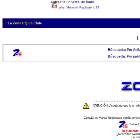
Categoría :
>
Acces. de Radio
West Mountain Rigblaster USA
:: La Zona CQ de Chile
[
Búsqueda:
Por Seña
Búsqueda:
Por pala
ATENCIÓN: Asegúrate que la url (di
Zona12 es Marca Registrada según consta e
Todos l
Reglamento 
¿Necesitas ayuda
La Zo