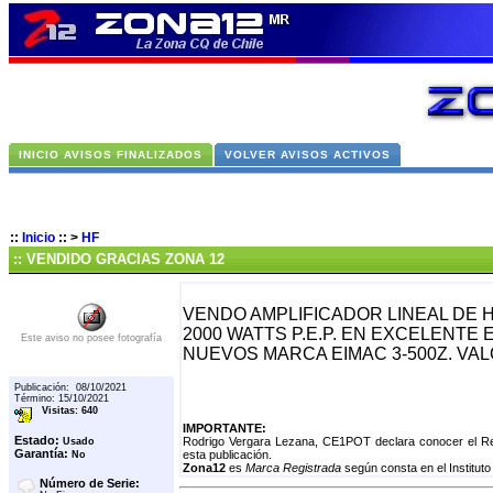
INICIO AVISOS FINALIZADOS
VOLVER AVISOS ACTIVOS
::
Inicio
::
>
HF
:: VENDIDO GRACIAS ZONA 12
VENDO AMPLIFICADOR LINEAL DE 
2000 WATTS P.E.P. EN EXCELENTE
Este aviso no posee fotografía
NUEVOS MARCA EIMAC 3-500Z. VALO
Publicación: 08/10/2021
Término: 15/10/2021
Visitas: 640
IMPORTANTE:
Estado:
Rodrigo Vergara Lezana, CE1POT declara conocer el Reg
Usado
Garantía:
esta publicación.
No
Zona12
es
Marca Registrada
según consta en el Instituto
Número de Serie: