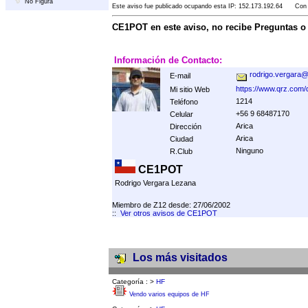
No Figura
Este aviso fue publicado ocupando esta IP: 152.173.192.64 Con F
CE1POT en este aviso, no recibe Preguntas 
Información de Contacto:
rodrigo.vergar
E-mail
https://www.qrz.com
Mi sitio Web
1214
Teléfono
+56 9 68487170
Celular
Arica
Dirección
Arica
Ciudad
Ninguno
R.Club
CE1POT
Rodrigo Vergara Lezana
Miembro de Z12 desde: 27/06/2002
::
Ver otros avisos de CE1POT
Los más visitados
Categoría :
>
HF
Vendo varios equipos de HF