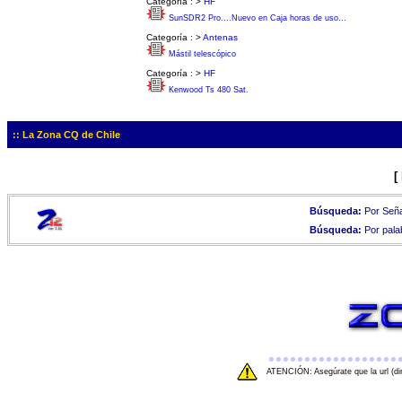
Categoría :
>
HF
SunSDR2 Pro....Nuevo en Caja horas de uso...
Categoría :
>
Antenas
Mástil telescópico
Categoría :
>
HF
Kenwood Ts 480 Sat.
:: La Zona CQ de Chile
[
Búsqueda:
Por Seña
Búsqueda:
Por pala
ATENCIÓN: Asegúrate que la url (di