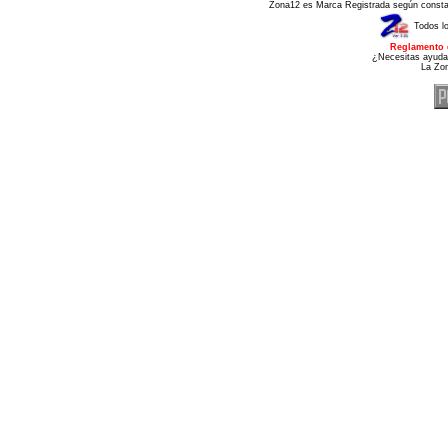
Zona12 es Marca Registrada según consta e
Todos l
Reglamento 
¿Necesitas ayuda
La Zo