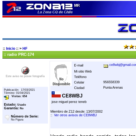
::
Inicio
::
>
HF
:: radio PRC-174
ce8wbj@gmail.c
E-mail
Mi sitio Web
Este aviso no posee fotografía
Teléfono
956558339
Celular
Punta Arenas
Ciudad
Publicación: 17/03/2021
Término: 01/04/2021
CE8WBJ
Visitas: 654
jose miguel perez teneb
Estado:
Usado
Garantía:
No
Miembro de Z12 desde: 13/07/2002
::
Ver otros avisos de CE8WBJ
Número de Serie:
No Figura