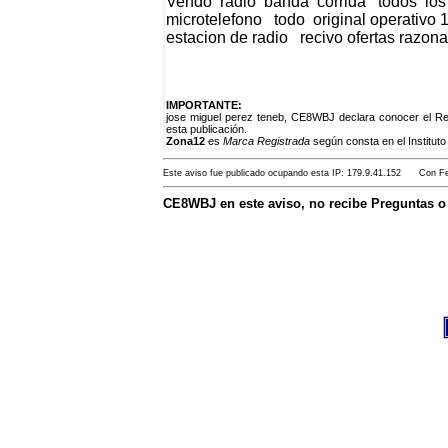
Vendo radio banda corrida todos lo
microtelefono todo original operati
estacion de radio recivo ofertas razon
IMPORTANTE:
jose miguel perez teneb, CE8WBJ declara conocer el Re
esta publicación.
Zona12
es
Marca Registrada
según consta en el Instituto
Este aviso fue publicado ocupando esta IP: 179.9.41.152 Con Fec
CE8WBJ en este aviso, no recibe Preguntas 