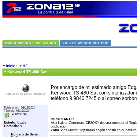
INICIO AVISOS FINALIZADOS
VOLVER AVISOS ACTIVOS
::
Inicio
::
>
HF
:: Kenwood TS-480 Sat
Por encargo de mi estimado amigo Edga
Kenwood TS-480 Sat con sintonizador i
Este aviso no posee fotografía
teléfono 9 9840 7245 o al correo sor
Publicación: 03/12/2024
Término: 08/12/2024
Visitas: 263
IMPORTANTE:
Estado:
Alex Kaiser Contreras, CE2OKY declara conocer el Regla
Usado
Garantía:
publicación.
Si
Zona12
es
Marca Registrada
según consta en el Instituto
Número de Serie: