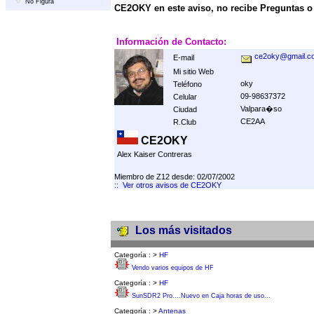
No Figura
CE2OKY en este aviso, no recibe Preguntas 
Información de Contacto:
ce2oky@gmail.c
E-mail
Mi sitio Web
oky
Teléfono
09-98637372
Celular
Valpara�so
Ciudad
CE2AA
R.Club
CE2OKY
Alex Kaiser Contreras
Miembro de Z12 desde: 02/07/2002
::
Ver otros avisos de CE2OKY
Los más visitados
Categoría :
>
HF
Vendo varios equipos de HF
Categoría :
>
HF
SunSDR2 Pro....Nuevo en Caja horas de uso...
Categoría :
>
Antenas