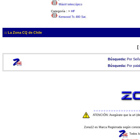
Mástil telescópico
Categoría :
>
HF
Kenwood Ts 480 Sat.
:: La Zona CQ de Chile
[
Búsqueda:
Por Seña
Búsqueda:
Por pala
ATENCIÓN: Asegúrate que la url (di
Zona12 es Marca Registrada según consta e
Todos l