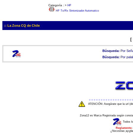
Categoría :
>
HF
HF Tx/Rx Sintonizador Automatico
:: La Zona CQ de Chile
[
Búsqueda:
Por Seña
Búsqueda:
Por pala
ATENCIÓN: Asegúrate que la url (di
Zona12 es Marca Registrada según consta e
Todos l
Reglamento 
¿Necesitas ayuda