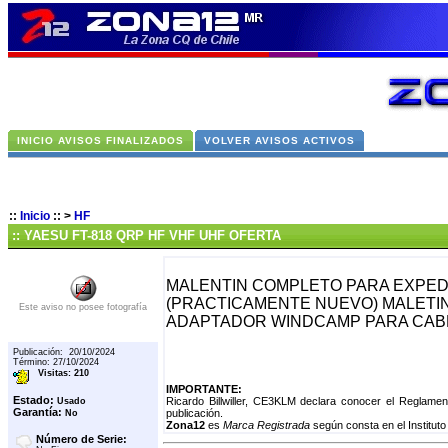
INICIO AVISOS FINALIZADOS
VOLVER AVISOS ACTIVOS
::
Inicio
::
>
HF
:: YAESU FT-818 QRP HF VHF UHF OFERTA
MALENTIN COMPLETO PARA EXPEDI
(PRACTICAMENTE NUEVO) MALETIN
Este aviso no posee fotografía
ADAPTADOR WINDCAMP PARA CAB
Publicación: 20/10/2024
Término: 27/10/2024
Visitas: 210
IMPORTANTE:
Estado:
Ricardo Billwiller, CE3KLM declara conocer el Reglame
Usado
Garantía:
publicación.
No
Zona12
es
Marca Registrada
según consta en el Instituto
Número de Serie: