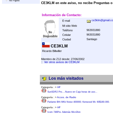
No Figura
CE3KLM en este aviso, no recibe Preguntas 
Información de Contacto:
ce3klm@gmail.c
E-mail
Mi sitio Web
963931880
Teléfono
963031880
Celular
Santiago
Ciudad
CE3KLM
Ricardo Billwiller
Miembro de Z12 desde: 27/06/2002
::
Ver otros avisos de CE3KLM
Los más visitados
Categoría :
>
HF
SunSDR2 Pro....Nuevo en Caja horas de uso...
Categoría :
>
Acces. de Radio
Parlante BHi MKii Noise 400000; Kenwood Mc 60$180.000.
Categoría :
>
HF
Icom 746Pro. Además Micrófon