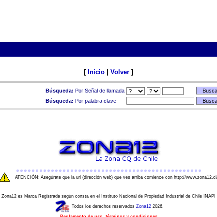
[
Inicio
|
Volver
]
Búsqueda:
Por Señal de llamada
Búsqueda:
Por palabra clave
ATENCIÓN: Asegúrate que la url (dirección web) que ves arriba comience con http://www.zona12.cl
Zona12 es Marca Registrada según consta en el Instituto Nacional de Propiedad Industrial de Chile INAPI
Todos los derechos reservados
Zona12
2026.
Reglamento de uso, términos y condiciones