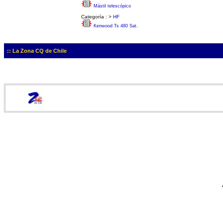
Mástil telescópico
Categoría :
>
HF
Kenwood Ts 480 Sat.
:: La Zona CQ de Chile