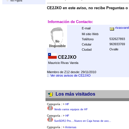
No Figura
CE2JXO en este aviso, no recibe Preguntas o
Información de Contacto:
rivasvar
E-mail
Mi sitio Web
532627893
Teléfono
963933769
Celular
Ovalle
Ciudad
CE2JXO
Mauricio Rivas Varela
Miembro de Z12 desde: 29/11/2010
::
Ver otros avisos de CE2JXO
Los más visitados
Categoría :
>
HF
Vendo varios equipos de HF
Categoría :
>
HF
SunSDR2 Pro....Nuevo en Caja horas de uso...
Categoría :
>
Antenas