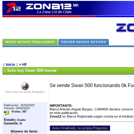
INICIO AVISOS FINALIZADOS
VOLVER AVISOS ACTIVOS
::
Inicio
::
>
HF
:: Solo hoy Swan 500+fuente
Se vende Swan 500 funcionando 0k Fue
Este aviso no posee fotografía
Publicación: 01/03/2023
IMPORTANTE:
Término: 03/03/2023
Marco Antonio Angulo Burgos, CA6WDK declara conocer e
Visitas: 347
en esta publicación.
Zona12
es
Marca Registrada
según consta en el Instituto
Estado:
Usado
Garantía:
Si
Número de Serie: