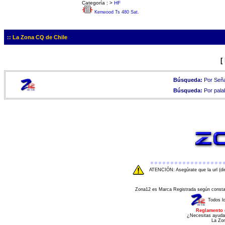
Categoría :
>
HF
Kenwood Ts 480 Sat.
:: La Zona CQ de Chile
[
Búsqueda:
Por Seña
Búsqueda:
Por pala
ATENCIÓN: Asegúrate que la url (di
Zona12 es Marca Registrada según consta e
Todos l
Reglamento 
¿Necesitas ayuda
La Zo