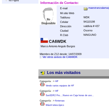
No Figura
Información de Contacto:
maestranzalama
E-mail
Mi sitio Web
WDK
Teléfono
94110198
Celular
valdivia # 437
Dirección
Osorno
Ciudad
NINGUNO
R.Club
CA6WDK
Marco Antonio Angulo Burgos
Miembro de Z12 desde: 14/07/2009
::
Ver otros avisos de CA6WDK
Los más visitados
Categoría :
>
HF
Vendo varios equipos de HF
Categoría :
>
HF
SunSDR2 Pro....Nuevo en Caja horas de uso...
Categoría :
>
Antenas
Mástil telescópico