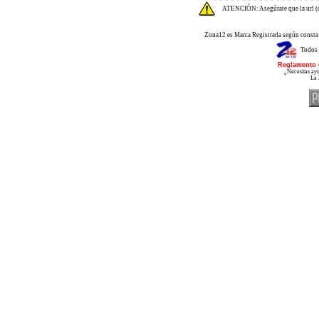
ATENCIÓN: Asegúrate que la url (d
Zona12 es Marca Registrada según consta 
Todos 
Reglamento 
¿Necesitas ayu
La 