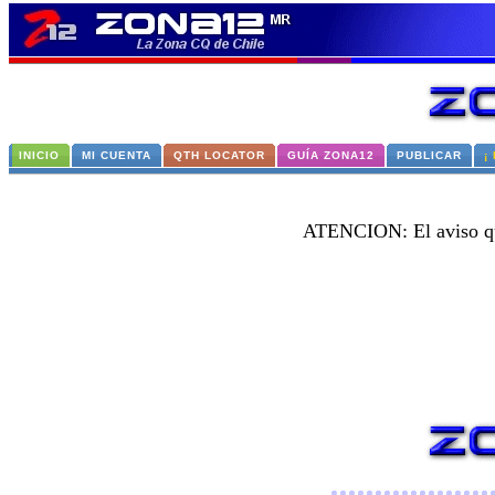
INICIO
MI CUENTA
QTH LOCATOR
GUÍA ZONA12
PUBLICAR
¡
ATENCION: El aviso que