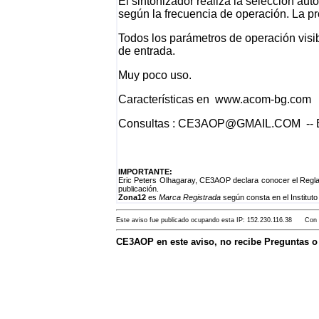
El sintonizador realiza la selección au
según la frecuencia de operación. La pr
Todos los parámetros de operación visi
de entrada.
Muy poco uso.
Características en www.acom-bg.com
Consultas : CE3AOP@GMAIL.COM -- Er
IMPORTANTE:
Eric Peters Olhagaray, CE3AOP declara conocer el Regla
publicación.
Zona12
es
Marca Registrada
según consta en el Instituto
Este aviso fue publicado ocupando esta IP: 152.230.116.38 Con F
CE3AOP en este aviso, no recibe Preguntas 