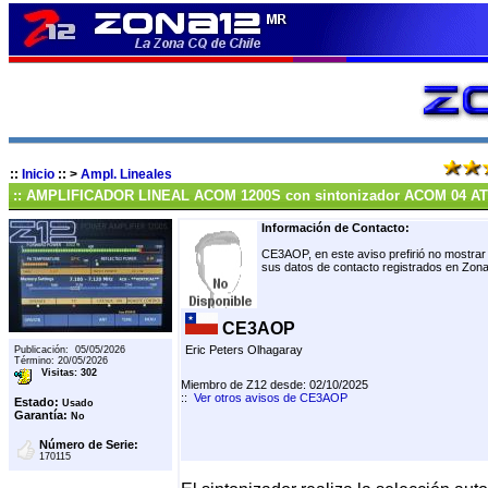
::
Inicio
::
>
Ampl. Lineales
:: AMPLIFICADOR LINEAL ACOM 1200S con sintonizador ACOM 04 AT
Información de Contacto:
CE3AOP, en este aviso prefirió no mostrar
sus datos de contacto registrados en Zon
CE3AOP
Eric Peters Olhagaray
Publicación: 05/05/2026
Término: 20/05/2026
Visitas: 302
Miembro de Z12 desde: 02/10/2025
::
Ver otros avisos de CE3AOP
Estado:
Usado
Garantía:
No
Número de Serie:
170115