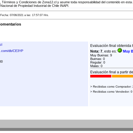
 Términos y Condiciones de Zona12.cl y asume toda responsabilidad del contenido en esta 
 Nacional de Propiedad Industrial de Chile INAPI.
echa: 07/06/2021 a las: 17:57:07 Hrs.
Comentarios
cl
Evaluación final obtenida 
rz.com/db/CE3YP
Nota: 7
, esto es:
Muy 
Muy Buenas: 9
Buenas: 0
00
Regular: 0
Malas: 0
Evaluación final a partir d
> Recibidas como Comprador: 
> Recibidas como Vendedor: 0