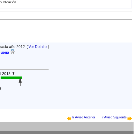
publicación.
hasta año 2012: [
Ver Detalle
]
Buena
el 2013:
7
2
Ir Aviso Anterior
Ir Aviso Siguiente