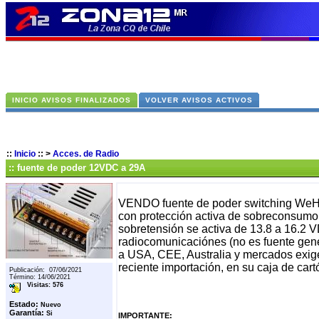
INICIO AVISOS FINALIZADOS
VOLVER AVISOS ACTIVOS
::
Inicio
::
>
Acces. de Radio
:: fuente de poder 12VDC a 29A
VENDO fuente de poder switching WeHo
con protección activa de sobreconsumo,
sobretensión se activa de 13.8 a 16.2 V
radiocomunicaciónes (no es fuente gené
a USA, CEE, Australia y mercados exig
reciente importación, en su caja de cart
Publicación: 07/06/2021
Término: 14/06/2021
Visitas: 576
Estado:
Nuevo
Garantía:
Si
IMPORTANTE: