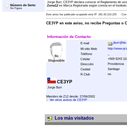
Jorge Burr, CE3YP declara conocer el Reglamento de uso,
Número de Serie:
Zona12
es
Marca Registrada
según consta en el Instituto
No Figura
Este aviso fue publicado ocupando esta IP: 181.43.214.225 Con F
CE3YP en este aviso, no recibe Preguntas o 
Información de Contacto:
jburr@tie.
E-mail
http://www.q
Mi sitio Web
_
Teléfono
+569 9243 11
Celular
Providencia
Dirección
Santiago
Ciudad
no
R.Club
CE3YP
Jorge Burr
Miembro de Z12 desde: 27/06/2002
::
Ver otros avisos de CE3YP
Los más visitados