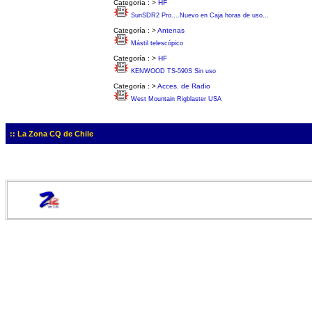
Categoría :
>
HF
SunSDR2 Pro....Nuevo en Caja horas de uso...
Categoría :
>
Antenas
Mástil telescópico
Categoría :
>
HF
KENWOOD TS-590S Sin uso
Categoría :
>
Acces. de Radio
West Mountain Rigblaster USA
:: La Zona CQ de Chile