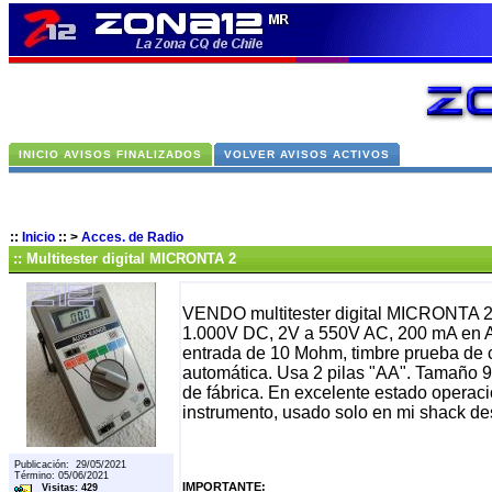
INICIO AVISOS FINALIZADOS
VOLVER AVISOS ACTIVOS
::
Inicio
::
>
Acces. de Radio
:: Multitester digital MICRONTA 2
VENDO multitester digital MICRONTA 2
1.000V DC, 2V a 550V AC, 200 mA en 
entrada de 10 Mohm, timbre prueba de c
automática. Usa 2 pilas "AA". Tamaño 
de fábrica. En excelente estado operacio
instrumento, usado solo en mi shack d
Publicación: 29/05/2021
Término: 05/06/2021
IMPORTANTE:
Visitas: 429