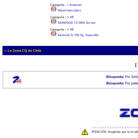
Categoría :
>
Antenas
Mástil telescópico
Categoría :
>
HF
KENWOOD TS-590S Sin uso
Categoría :
>
HF
Kenwood Ts 590 Sg. Impecable
:: La Zona CQ de Chile
[
Búsqueda:
Por Seña
Búsqueda:
Por pala
ATENCIÓN: Asegúrate que la url (di