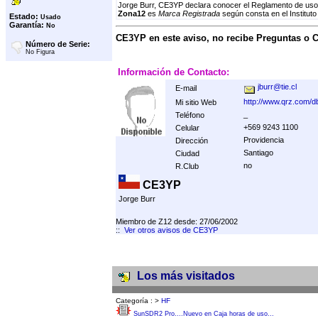
Jorge Burr, CE3YP declara conocer el Reglamento de uso,
Zona12
es
Marca Registrada
según consta en el Instituto
Estado:
Usado
Garantía:
No
CE3YP en este aviso, no recibe Preguntas o 
Número de Serie:
No Figura
Información de Contacto:
jburr@tie.cl
E-mail
http://www.qrz.com/
Mi sitio Web
_
Teléfono
+569 9243 1100
Celular
Providencia
Dirección
Santiago
Ciudad
no
R.Club
CE3YP
Jorge Burr
Miembro de Z12 desde: 27/06/2002
::
Ver otros avisos de CE3YP
Los más visitados
Categoría :
>
HF
SunSDR2 Pro....Nuevo en Caja horas de uso...