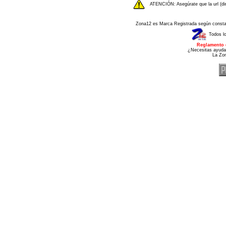
ATENCIÓN: Asegúrate que la url (di
Zona12 es Marca Registrada según consta e
Todos l
Reglamento 
¿Necesitas ayuda
La Zo