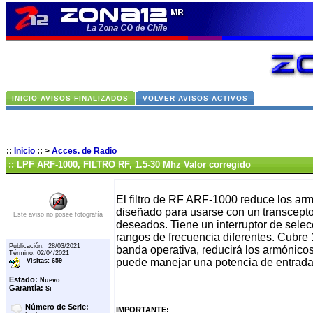
INICIO AVISOS FINALIZADOS
VOLVER AVISOS ACTIVOS
::
Inicio
::
>
Acces. de Radio
:: LPF ARF-1000, FILTRO RF, 1.5-30 Mhz Valor corregido
El filtro de RF ARF-1000 reduce los arm
diseñado para usarse con un transcepto
Este aviso no posee fotografía
deseados. Tiene un interruptor de selec
rangos de frecuencia diferentes. Cubre 
Publicación: 28/03/2021
banda operativa, reducirá los armónico
Término: 02/04/2021
puede manejar una potencia de entrad
Visitas: 659
Estado:
Nuevo
Garantía:
Si
Número de Serie:
IMPORTANTE: