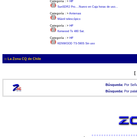
Categoría :
>
HF
SunSDR2 Pro....Nuevo en Caja horas de uso...
Categoría :
>
Antenas
Mástil telescópico
Categoría :
>
HF
Kenwood Ts 480 Sat.
Categoría :
>
HF
KENWOOD TS-590S Sin uso
:: La Zona CQ de Chile
[
Búsqueda:
Por Seña
Búsqueda:
Por pala