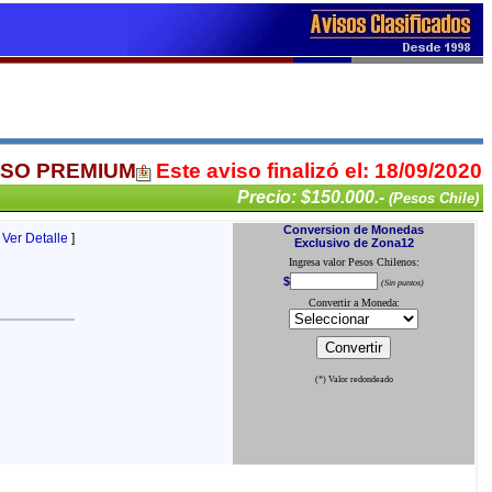
ISO PREMIUM
Este aviso finalizó el: 18/09/2020
Precio: $150.000.-
(Pesos Chile)
[
Ver Detalle
]