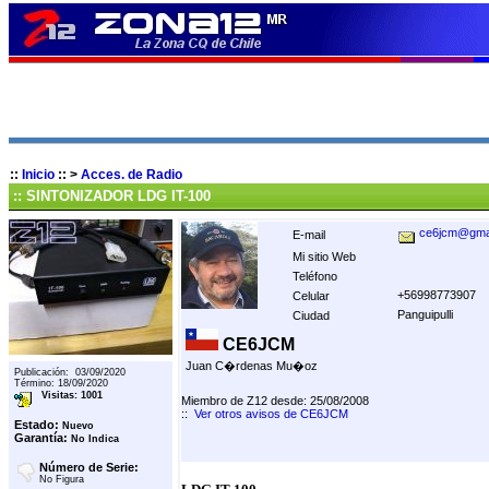
::
Inicio
::
>
Acces. de Radio
:: SINTONIZADOR LDG IT-100
ce6jcm@gma
E-mail
Mi sitio Web
Teléfono
+56998773907
Celular
Panguipulli
Ciudad
CE6JCM
Juan C�rdenas Mu�oz
Publicación: 03/09/2020
Término: 18/09/2020
Visitas: 1001
Miembro de Z12 desde: 25/08/2008
::
Ver otros avisos de CE6JCM
Estado:
Nuevo
Garantía:
No Indica
Número de Serie:
No Figura