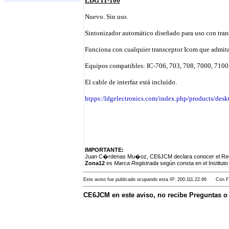
LDG IT-100
Nuevo. Sin uso.
Sintonizador automático diseñado para uso con tran
Funciona con cualquier transceptor Icom que admit
Equipos compatibles: IC-706, 703, 708, 7000, 7100
El cable de interfaz está incluído.
htpps:/ldgelectronics.com/index.php/products/desk
IMPORTANTE:
Juan C�rdenas Mu�oz, CE6JCM declara conocer el Reglam
Zona12
es
Marca Registrada
según consta en el Instituto
Este aviso fue publicado ocupando esta IP: 200.111.22.66 Con Fe
CE6JCM en este aviso, no recibe Preguntas 