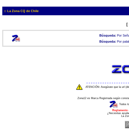
:: La Zona CQ de Chile
[
Búsqueda:
Por Seña
Búsqueda:
Por pala
ATENCIÓN: Asegúrate que la url (di
Zona12 es Marca Registrada según consta e
Todos l
Reglamento 
¿Necesitas ayuda
La Zo