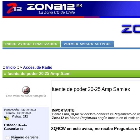
INICIO AVISOS FINALIZADOS
VOLVER AVISOS ACTIVOS
::
Inicio
::
>
Acces. de Radio
:: fuente de poder 20-25 Amp Saml
fuente de poder 20-25 Amp Samlex
Este aviso no posee fotografía
Publicación: 06/09/2023
IMPORTANTE:
Término: 13/09/2023
Danilo Lara, XQ4CW declara conocer el Reglamento de uso
Visitas: 272
Zona12
es
Marca Registrada
según consta en el Instituto
Estado:
Usado
XQ4CW en este aviso, no recibe Preguntas o
Garantía:
Si
Número de Serie: