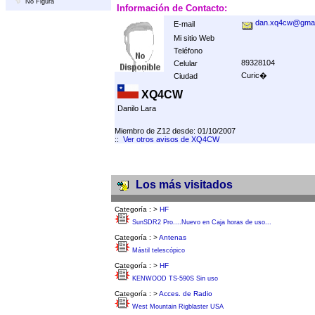
No Figura
Información de Contacto:
dan.xq4cw@gmai
E-mail
Mi sitio Web
Teléfono
89328104
Celular
Curic�
Ciudad
XQ4CW
Danilo Lara
Miembro de Z12 desde: 01/10/2007
::
Ver otros avisos de XQ4CW
Los más visitados
Categoría :
>
HF
SunSDR2 Pro....Nuevo en Caja horas de uso...
Categoría :
>
Antenas
Mástil telescópico
Categoría :
>
HF
KENWOOD TS-590S Sin uso
Categoría :
>
Acces. de Radio
West Mountain Rigblaster USA