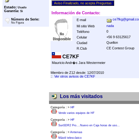
Estado:
Usado
Garantía:
Si
Información de Contacto:
Número de Serie:
ce7fkg@gmail.c
E-mail
No Figura
nada
Mi sitio Web
0
Teléfono
+56 9 63125617
Celular
Quellon
Ciudad
CE Contest Group
R.Club
CE7KF
Mauricio Andr�s Jara Westermeier
Miembro de Z12 desde: 12/07/2010
::
Ver otros avisos de CE7KF
Los más visitados
Categoría :
>
HF
Vendo varios equipos de HF
Categoría :
>
HF
SunSDR2 Pro....Nuevo en Caja horas de uso...
Categoría :
>
Antenas
Mástil telescópico