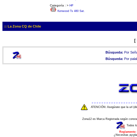
Categoría :
>
HF
Kenwood Ts 480 Sat.
:: La Zona CQ de Chile
[
Búsqueda:
Por Seña
Búsqueda:
Por pala
ATENCIÓN: Asegúrate que la url (di
Zona12 es Marca Registrada según consta e
Todos l
Reglamento 
¿Necesitas ayuda