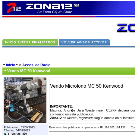
INICIO AVISOS FINALIZADOS
VOLVER AVISOS ACTIVOS
::
Inicio
::
>
Acces. de Radio
:: Vendo MC 50 Kenwood
Vendo Microfono MC 50 Kenwood
IMPORTANTE:
Mauricio Andr�s Jara Westermeier, CE7KF declara con
contenido en esta publicación.
Zona12
es
Marca Registrada
según consta en el Instituto
Publicación: 03/09/2023
Este aviso fue publicado ocupando esta IP: 181.202.124.158 Con 
Término: 04/09/2023
Visitas: 420