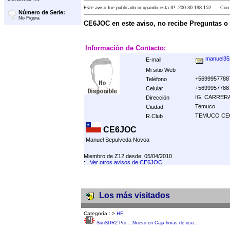
Este aviso fue publicado ocupando esta IP: 200.30.198.152 Con F
Número de Serie:
No Figura
CE6JOC en este aviso, no recibe Preguntas o
Información de Contacto:
manuel35
E-mail
Mi sitio Web
+5699957788
Teléfono
+5699957788
Celular
IG. CARRERA
Dirección
Temuco
Ciudad
TEMUCO CE
R.Club
CE6JOC
Manuel Sepulveda Novoa
Miembro de Z12 desde: 05/04/2010
::
Ver otros avisos de CE6JOC
Los más visitados
Categoría :
>
HF
SunSDR2 Pro....Nuevo en Caja horas de uso...