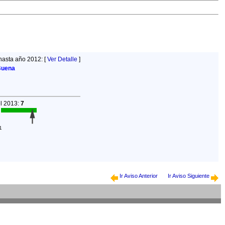
hasta año 2012: [
Ver Detalle
]
Buena
el 2013:
7
1
Ir Aviso Anterior
Ir Aviso Siguiente