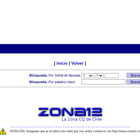
[
Inicio
|
Volver
]
Búsqueda:
Por Señal de llamada
Búsqueda:
Por palabra clave
ATENCIÓN: Asegúrate que la url (dirección web) que ves arriba comience con http://www.zona12.cl