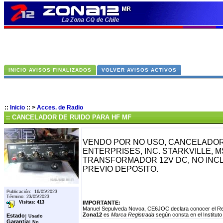
INICIO AVISOS FINALIZADOS
VOLVER AVISOS ACTIVOS
::
Inicio
::
>
Acces. de Radio
:: CANCELADOR DE RUIDO PARA HF MF
VENDO POR NO USO, CANCELADOR D
ENTERPRISES, INC. STARKVILLE, 
TRANSFORMADOR 12V DC, NO INCLU
PREVIO DEPOSITO.
Publicación: 16/05/2023
Término: 23/05/2023
Visitas: 413
IMPORTANTE:
Manuel Sepulveda Novoa, CE6JOC declara conocer el Regl
Zona12
es
Marca Registrada
según consta en el Instituto
Estado:
Usado
Garantía:
No