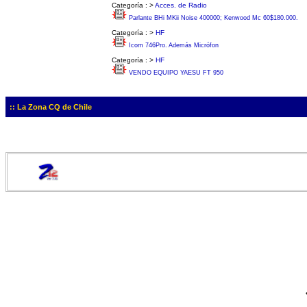
Categoría :
>
Acces. de Radio
Parlante BHi MKii Noise 400000; Kenwood Mc 60$180.000.
Categoría :
>
HF
Icom 746Pro. Además Micrófon
Categoría :
>
HF
VENDO EQUIPO YAESU FT 950
:: La Zona CQ de Chile