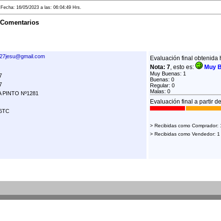
echa: 16/05/2023 a las: 06:04:49 Hrs.
 Comentarios
27jesu@gmail.com
Evaluación final obtenida 
Nota: 7
, esto es:
Muy 
Muy Buenas: 1
7
Buenas: 0
7
Regular: 0
Malas: 0
 PINTO Nº1281
Evaluación final a partir d
6TC
> Recibidas como Comprador: 
> Recibidas como Vendedor: 1