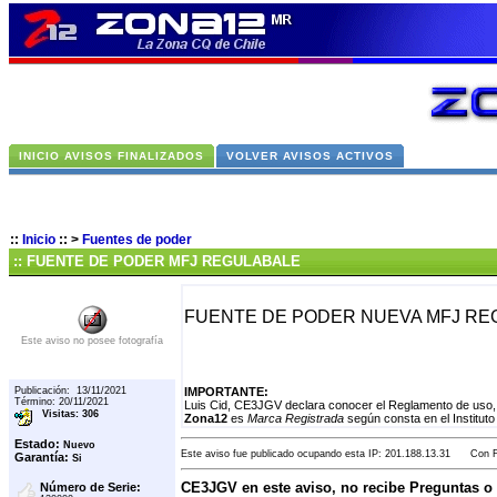
INICIO AVISOS FINALIZADOS
VOLVER AVISOS ACTIVOS
::
Inicio
::
>
Fuentes de poder
:: FUENTE DE PODER MFJ REGULABALE
FUENTE DE PODER NUEVA MFJ RE
Este aviso no posee fotografía
Publicación: 13/11/2021
IMPORTANTE:
Término: 20/11/2021
Luis Cid, CE3JGV declara conocer el Reglamento de uso, 
Visitas: 306
Zona12
es
Marca Registrada
según consta en el Instituto
Estado:
Nuevo
Este aviso fue publicado ocupando esta IP: 201.188.13.31 Con Fe
Garantía:
Si
CE3JGV en este aviso, no recibe Preguntas o
Número de Serie: