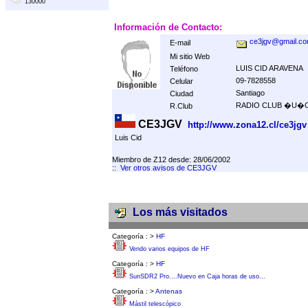
130000
Información de Contacto:
ce3jgv@gmail.c
E-mail
Mi sitio Web
LUIS CID ARAVENA
Teléfono
09-7828558
Celular
Santiago
Ciudad
RADIO CLUB �U�O
R.Club
CE3JGV
http://www.zona12.cl/ce3jgv
Luis Cid
Miembro de Z12 desde: 28/06/2002
::
Ver otros avisos de CE3JGV
Los más visitados
Categoría :
>
HF
Vendo varios equipos de HF
Categoría :
>
HF
SunSDR2 Pro....Nuevo en Caja horas de uso...
Categoría :
>
Antenas
Mástil telescópico