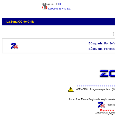
Categoría :
>
HF
Kenwood Ts 480 Sat.
:: La Zona CQ de Chile
[
Búsqueda:
Por Seña
Búsqueda:
Por pala
ATENCIÓN: Asegúrate que la url (di
Zona12 es Marca Registrada según consta e
Todos l
Reglamento 
¿Necesitas ayuda