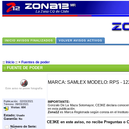
INICIO AVISOS FINALIZADOS
VOLVER AVISOS ACTIVOS
::
Inicio
::
>
Fuentes de poder
:: FUENTE DE PODER
MARCA: SAMLEX MODELO: RPS - 1
Este aviso no posee fotografía
Publicación: 02/03/2021
IMPORTANTE:
Término: 09/03/2021
Gonzalo De La Maza Sotomayor, CE3KE declara conocer e
Visitas: 604
en esta publicación.
Zona12
es
Marca Registrada
según consta en el Instituto
Estado:
Usado
Garantía:
No
CE3KE en este aviso, no recibe Preguntas o 
Número de Serie: