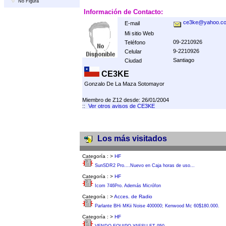
No Figura
Información de Contacto:
ce3ke@yahoo.c
E-mail
Mi sitio Web
09-2210926
Teléfono
9-2210926
Celular
Santiago
Ciudad
CE3KE
Gonzalo De La Maza Sotomayor
Miembro de Z12 desde: 26/01/2004
::
Ver otros avisos de CE3KE
Los más visitados
Categoría :
>
HF
SunSDR2 Pro....Nuevo en Caja horas de uso...
Categoría :
>
HF
Icom 746Pro. Además Micrófon
Categoría :
>
Acces. de Radio
Parlante BHi MKii Noise 400000; Kenwood Mc 60$180.000.
Categoría :
>
HF