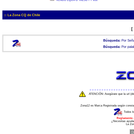
VENDO EQUIPO YAESU FT 950
:: La Zona CQ de Chile
[
Búsqueda:
Por Seña
Búsqueda:
Por pala
ATENCIÓN: Asegúrate que la url (di
Zona12 es Marca Registrada según consta e
Todos l
Reglamento 
¿Necesitas ayuda
La Zo