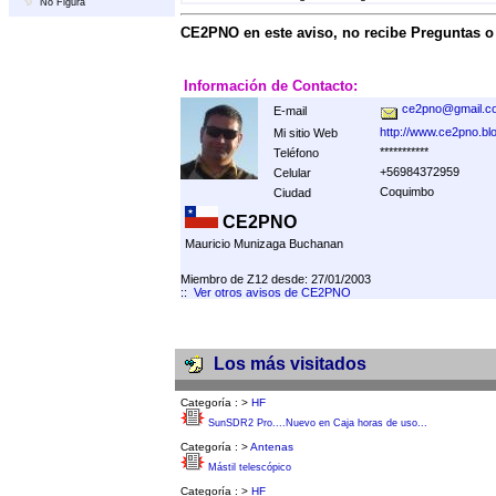
No Figura
CE2PNO en este aviso, no recibe Preguntas 
Información de Contacto:
ce2pno@gmail.c
E-mail
http://www.ce2pno.bl
Mi sitio Web
***********
Teléfono
+56984372959
Celular
Coquimbo
Ciudad
CE2PNO
Mauricio Munizaga Buchanan
Miembro de Z12 desde: 27/01/2003
::
Ver otros avisos de CE2PNO
Los más visitados
Categoría :
>
HF
SunSDR2 Pro....Nuevo en Caja horas de uso...
Categoría :
>
Antenas
Mástil telescópico
Categoría :
>
HF