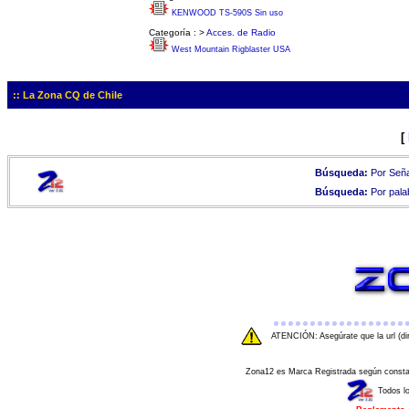
KENWOOD TS-590S Sin uso
Categoría :
>
Acces. de Radio
West Mountain Rigblaster USA
:: La Zona CQ de Chile
[
Búsqueda:
Por Seña
Búsqueda:
Por pala
ATENCIÓN: Asegúrate que la url (di
Zona12 es Marca Registrada según consta e
Todos l