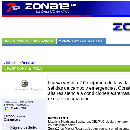
INICIO AVISOS FINALIZADOS
VOLVER AVISOS ACTIVOS
::
Inicio
::
>
Antenas
:: NEW G5RV Jr. V.2.0
Nueva versión 2.0 mejorada de la ya fa
salidas de campo y emergencias. Constr
Este aviso no posee fotografía
alta resistencia a condiciones extremas
uso de sintonizador.
Publicación: 09/06/2024
Término: 16/06/2024
Visitas: 226
Estado:
Nuevo
IMPORTANTE:
Garantía:
Si
Mauricio Munizaga Buchanan, CE2PNO declara conocer el
en esta publicación.
Número de Serie:
Zona12
es
Marca Registrada
según consta en el Instituto