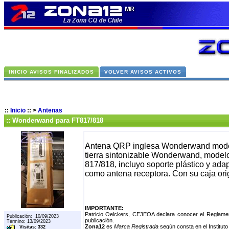
INICIO AVISOS FINALIZADOS
VOLVER AVISOS ACTIVOS
::
Inicio
::
>
Antenas
:: Wonderwand para FT817/818
Antena QRP inglesa Wonderwand model
tierra sintonizable Wonderwand, model
817/818, incluyo soporte plástico y ad
como antena receptora. Con su caja ori
IMPORTANTE:
Patricio Oelckers, CE3EOA declara conocer el Reglamen
Publicación: 10/09/2023
publicación.
Término: 13/09/2023
Zona12
es
Marca Registrada
según consta en el Instituto
Visitas: 332