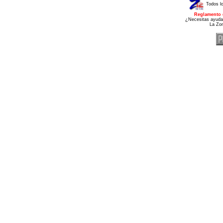
Todos l
Reglamento 
¿Necesitas ayuda
La Zo