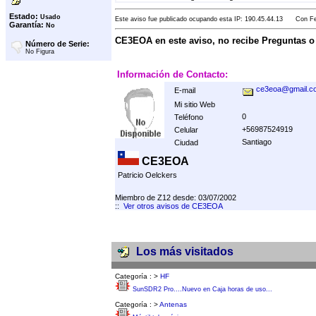
Estado:
Usado
Este aviso fue publicado ocupando esta IP: 190.45.44.13 Con Fec
Garantía:
No
CE3EOA en este aviso, no recibe Preguntas 
Número de Serie:
No Figura
Información de Contacto:
ce3eoa@gmail.c
E-mail
Mi sitio Web
0
Teléfono
+56987524919
Celular
Santiago
Ciudad
CE3EOA
Patricio Oelckers
Miembro de Z12 desde: 03/07/2002
::
Ver otros avisos de CE3EOA
Los más visitados
Categoría :
>
HF
SunSDR2 Pro....Nuevo en Caja horas de uso...
Categoría :
>
Antenas