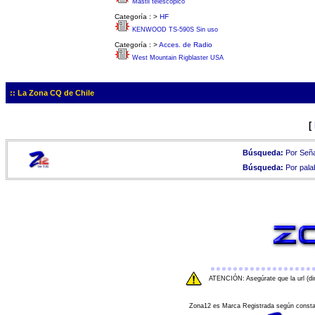
Mástil telescópico
Categoría :
>
HF
KENWOOD TS-590S Sin uso
Categoría :
>
Acces. de Radio
West Mountain Rigblaster USA
:: La Zona CQ de Chile
[
Búsqueda:
Por Seña
Búsqueda:
Por pala
ATENCIÓN: Asegúrate que la url (di
Zona12 es Marca Registrada según consta e