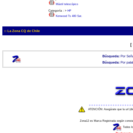
Mástil telescópico
Categoría :
>
HF
Kenwood Ts 480 Sat.
:: La Zona CQ de Chile
[
Búsqueda:
Por Seña
Búsqueda:
Por pala
ATENCIÓN: Asegúrate que la url (di
Zona12 es Marca Registrada según consta e
Todos l