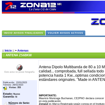
INICIO AVISOS FINALIZADOS
VOLVER AVISOS ACTIVOS
::
Inicio
::
>
Antenas
:: ANTENA ZS6BKW
Antena Dipolo Multibanda de 80 a 10 M
calidad... comprobada, full sellada todo
Este aviso no posee fotografía
potencia hasta 1 Kw...optimas condicio
estándares originales. "Made in ANT
Publicación: 22/01/2023
Término: 29/01/2023
Visitas: 353
Estado:
Nuevo
IMPORTANTE:
Garantía:
Si
Mauricio Munizaga Buchanan, CE2PNO declara conocer el
en esta publicación.
Número de Serie:
Zona12
es
Marca Registrada
según consta en el Instituto