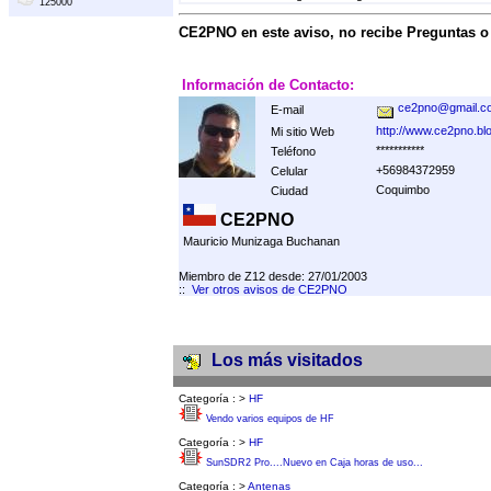
125000
CE2PNO en este aviso, no recibe Preguntas 
Información de Contacto:
ce2pno@gmail.c
E-mail
http://www.ce2pno.bl
Mi sitio Web
***********
Teléfono
+56984372959
Celular
Coquimbo
Ciudad
CE2PNO
Mauricio Munizaga Buchanan
Miembro de Z12 desde: 27/01/2003
::
Ver otros avisos de CE2PNO
Los más visitados
Categoría :
>
HF
Vendo varios equipos de HF
Categoría :
>
HF
SunSDR2 Pro....Nuevo en Caja horas de uso...
Categoría :
>
Antenas