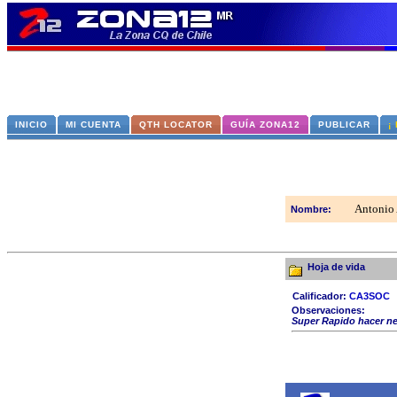
INICIO
MI CUENTA
QTH LOCATOR
GUÍA ZONA12
PUBLICAR
¡
Antonio 
Nombre:
Hoja de vida
Calificador:
CA3SOC
Observaciones:
Super Rapido hacer ne