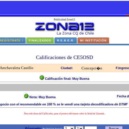
Publicidad Zona12
 REGÍSTRATE !
FINALIZADOS
R.E.B.E.R.
MI INSTITUCIÓN
Calificaciones de CE5OSD
Arechavaleta Castillo
Concepci�n
Ciudad:
F.Ingres
Calificación final: Muy Buena
Fecha d
Nota:
Muy Buena
gocio con el recomendable en 100 % se le vendi una tarjeta decodificadora de DTMF
Para más datos del Calificador, pase el puntero del mouse sobre la Señal de Llamada.
Búsqueda:
Por Señal de llamada