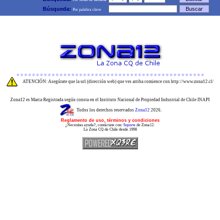
Búsqueda:
Por palabra clave
ATENCIÓN: Asegúrate que la url (dirección web) que ves arriba comience con http://www.zona12.cl/
Zona12 es Marca Registrada según consta en el Instituto Nacional de Propiedad Industrial de Chile INAPI
Todos los derechos reservados
Zona12
2026.
Reglamento de uso, términos y condiciones
¿Necesitas ayuda?, contáctate con:
Soporte
de Zona12.
La Zona CQ de Chile desde 1998