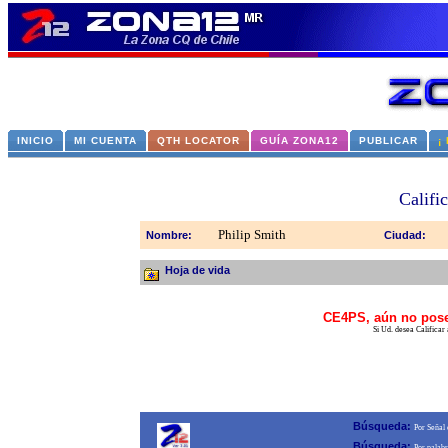
INICIO
MI CUENTA
QTH LOCATOR
GUÍA ZONA12
PUBLICAR
¡
Califi
Philip Smith
Nombre:
Ciudad:
Hoja de vida
CE4PS, aún no posee
Si Ud. desea Calificar
Búsqueda:
Por Señal
Búsqueda:
Por palab