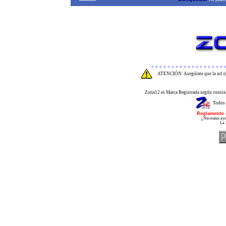
ATENCIÓN: Asegúrate que la url (d
Zona12 es Marca Registrada según consta 
Todos 
Reglamento 
¿Necesitas ayu
La 