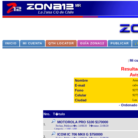
INICIO
MI CUENTA
QTH LOCATOR
GUÍA ZONA12
PUBLICAR
¡
Mi c
|
Resulta
Avi
Nombre
Arna
E-mail
ca5
Fono
927
Celular
927
Ciudad
Los 
- Ordenado 
Nro.
T�tulo
MOTOROLA PRO 5100 $170000
1.
Fechas, Publicaci�n: 14/08/20 T�rmino: 21/08/20
Categoría :
>
VHF - UHF
ICOM IC 706 MKll G $750000
2.