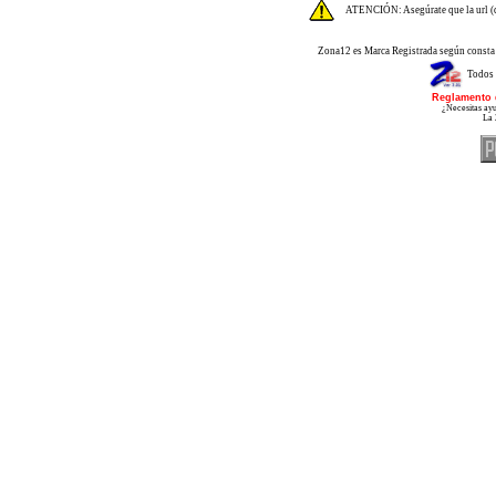
ATENCIÓN: Asegúrate que la url (d
Zona12 es Marca Registrada según consta 
Todos 
Reglamento 
¿Necesitas ayu
La 