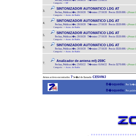
Fechas, Publicaci�n: 14/08/20 T�rmino: 21/08/20
Categoría :
>
HF
SINTONIZADOR AUTOMATICO LDG AT
3.
Fechas, Publicaci�n: 20/10/20 T�rmino: 27/10/20 Precio: $520.000.-
(Pesos C
Categoría :
>
Acces. de Radio
SINTONIZADOR AUTOMATICO LDG AT
4.
Fechas, Publicaci�n: 20/10/20 T�rmino: 27/10/20 Precio: $520.000.-
(Pesos C
Categoría :
>
Acces. de Radio
SINTONIZADOR AUTOMATICO LDG AT
5.
Fechas, Publicaci�n: 20/10/20 T�rmino: 27/10/20 Precio: $520.000.-
(Pesos C
Categoría :
>
Acces. de Radio
SINTONIZADOR AUTOMATICO LDG AT
6.
Fechas, Publicaci�n: 20/10/20 T�rmino: 27/10/20 Precio: $520.000.-
(Pesos C
Categoría :
>
Acces. de Radio
Analizador de antena mfj-259C
7.
Fechas, Publicaci�n: 25/03/22 T�rmino: 01/04/22 Precio: $270.000.-
(Pesos C
Categoría :
>
Acces. de Radio
7
CE5VWJ
Avisos activos encontrados:
Se�al de llamada:
B�squeda:
Por Se�al
B�squeda:
Por palabr