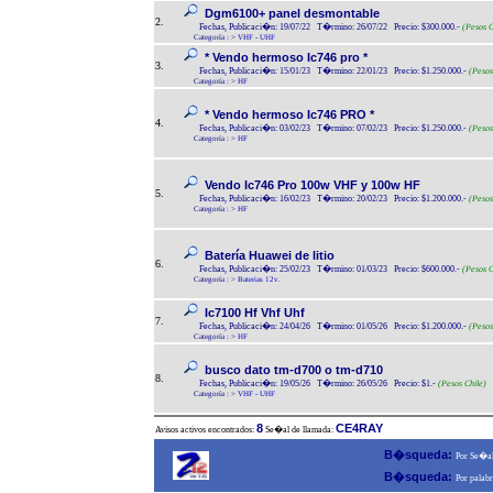
Dgm6100+ panel desmontable
2.
Fechas, Publicaci�n: 19/07/22 T�rmino: 26/07/22 Precio: $300.000.-
(Pesos C
Categoría :
>
VHF - UHF
* Vendo hermoso Ic746 pro *
3.
Fechas, Publicaci�n: 15/01/23 T�rmino: 22/01/23 Precio: $1.250.000.-
(Pesos
Categoría :
>
HF
* Vendo hermoso Ic746 PRO *
4.
Fechas, Publicaci�n: 03/02/23 T�rmino: 07/02/23 Precio: $1.250.000.-
(Pesos
Categoría :
>
HF
Vendo Ic746 Pro 100w VHF y 100w HF
5.
Fechas, Publicaci�n: 16/02/23 T�rmino: 20/02/23 Precio: $1.200.000.-
(Pesos
Categoría :
>
HF
Batería Huawei de litio
6.
Fechas, Publicaci�n: 25/02/23 T�rmino: 01/03/23 Precio: $600.000.-
(Pesos C
Categoría :
>
Baterias 12v.
Ic7100 Hf Vhf Uhf
7.
Fechas, Publicaci�n: 24/04/26 T�rmino: 01/05/26 Precio: $1.200.000.-
(Pesos
Categoría :
>
HF
busco dato tm-d700 o tm-d710
8.
Fechas, Publicaci�n: 19/05/26 T�rmino: 26/05/26 Precio: $1.-
(Pesos Chile)
Categoría :
>
VHF - UHF
8
CE4RAY
Avisos activos encontrados:
Se�al de llamada:
B�squeda:
Por Se�al
B�squeda:
Por palabr