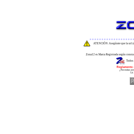
ATENCIÓN: Asegúrate que la url (d
Zona12 es Marca Registrada según consta 
Todos 
Reglamento 
¿Necesitas ayu
La 