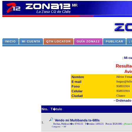
INICIO
MI CUENTA
QTH LOCATOR
GUÍA ZONA12
PUBLICAR
¡
Mi c
|
Resulta
Avi
Nombre
Héctor Ferna
E-mail
fseguy@fulls
Fono
958931914
Celular
958931914
Ciudad
Chanco
- Ordenado 
Nro.
T�tulo
Vendo mi Multibanda ts-680s
1.
Fechas, Publicaci�n: 07/01/21 T�rmino: 14/01/21 Precio: $520.000.-
(Pesos C
Categoría :
>
HF