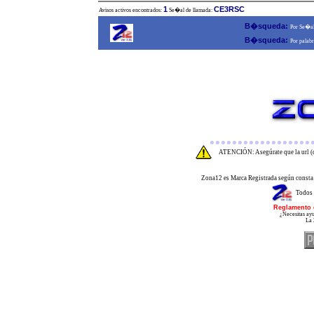
1
CE3RSC
Avisos activos encontrados:
Se�al de llamada:
B�squeda:
Por Se�al
B�squeda:
Por palabr
ATENCIÓN: Asegúrate que la url (d
Zona12 es Marca Registrada según consta 
Todos 
Reglamento 
¿Necesitas ayu
La 