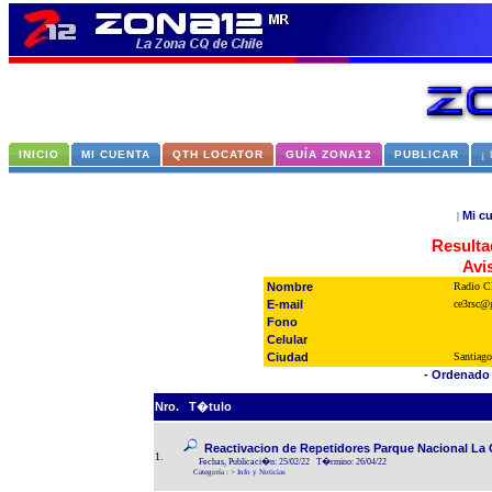
INICIO
MI CUENTA
QTH LOCATOR
GUÍA ZONA12
PUBLICAR
¡
Mi c
|
Resulta
Avi
Nombre
Radio Cl
E-mail
ce3rsc@
Fono
Celular
Ciudad
Santiago
- Ordenado 
Nro.
T�tulo
Reactivacion de Repetidores Parque Nacional La Ca
1.
Fechas, Publicaci�n: 25/02/22 T�rmino: 26/04/22
Categoría :
>
Info y Noticias